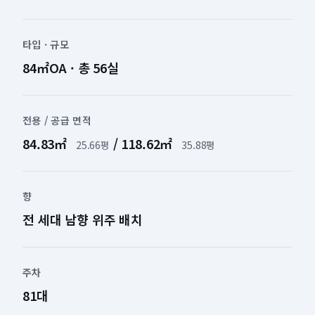
타입 · 규모
84㎡OA · 총 56실
전용 / 공급 면적
84.83㎡
/ 118.62㎡
25.66평
35.88평
향
전 세대 남향 위주 배치
주차
81대