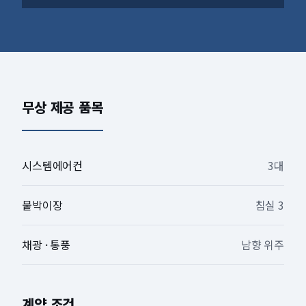
무상 제공 품목
시스템에어컨
3대
붙박이장
침실 3
채광 · 통풍
남향 위주
계약 조건